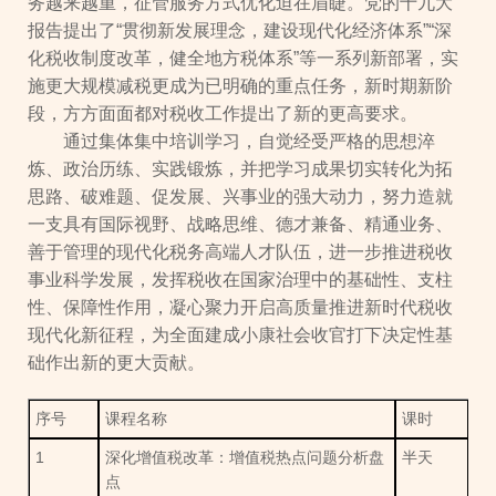
务越来越重，征管服务方式优化迫在眉睫。党的十九大
报告提出了“贯彻新发展理念，建设现代化经济体系”“深
化税收制度改革，健全地方税体系”等一系列新部署，实
施更大规模减税更成为已明确的重点任务，新时期新阶
段，方方面面都对税收工作提出了新的更高要求。
通过集体集中培训学习，自觉经受严格的思想淬
炼、政治历练、实践锻炼，并把学习成果切实转化为拓
思路、破难题、促发展、兴事业的强大动力，努力造就
一支具有国际视野、战略思维、德才兼备、精通业务、
善于管理的现代化税务高端人才队伍，进一步推进税收
事业科学发展，发挥税收在国家治理中的基础性、支柱
性、保障性作用，凝心聚力开启高质量推进新时代税收
现代化新征程，为全面建成小康社会收官打下决定性基
础作出新的更大贡献。
序号
课程名称
课时
1
深化增值税改革：增值税热点问题分析盘
半天
点