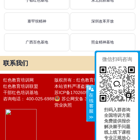
于都红色基地
东北抗联基地
塞罕坝精神
深圳改革开放
广西百色基地
照金精神基地
微信扫码咨询
联系我们
红色教育培训网
版权所有：红色教育培训网
红色教育培训联盟
本站资料严谨盗用违者必究法律责任
干部红色培训基地
苏ICP备17026050号-20
咨询电话： 400-025-6988
苏公网安备 32011302320976号
营业执照
扫码入群咨询
全国培训方案
免费提供报价
解决棘手问题
线上线下课程
专业正规放心