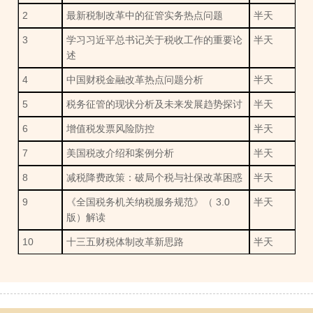
2
最新税制改革中的征管实务热点问题
半天
3
学习习近平总书记关于税收工作的重要论
半天
述
4
中国财税金融改革热点问题分析
半天
5
税务征管的现状分析及未来发展趋势探讨
半天
6
增值税发票风险防控
半天
7
美国税改介绍和案例分析
半天
8
减税降费政策：破局个税与社保改革困惑
半天
9
《全国税务机关纳税服务规范》（ 3.0
半天
版）解读
10
十三五财税体制改革新思路
半天