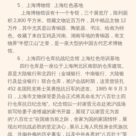
5 、上海博物馆 上海红色基地
上海博物馆设有十一个专馆，三个展览厅，陈列面
积 2,800 平方米。馆藏文物近百万件，其中精品文物 12
万件，其中尤其是以青铜器、陶瓷器、书法、绘画为特
色。收藏了来自宝鸡及河南、湖南等地的青铜器，有文
物界“半壁江山”之誉，是一座大型的中国古代艺术博物
馆。
6 、上海四行仓库抗战纪念馆 上海红色培训基地
四行仓库是一座位于上海闸北区南部的仓库建筑。
原是大陆银行和北四行（金城银行、中南银行、大陆银
行及盐业银行）联合仓库，淞沪会战时期，这里曾驻扎
452 名国民党将士英勇抵抗日军的进攻。 1985 年 9 月 3
日，上海市文物保管委员会正式将其命名为“八百壮士四
行仓库抗日纪念地”。纪念馆以一封谢晋元在赴淞沪战场
前写给妻子凌维诚的家书开篇，展现了以谢晋元为首
的“八百壮士”在国难当前之际，舍家为国的家国情怀，展
现出对抗战必胜的坚定决心 , 展示上海人民投身全民族抗
战、共御外侮的历史事实，以及中外各界对“八百壮士”英