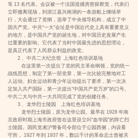
等 13 名代表。会议被一个法国巡捕房密探察觉，代表们
立即撤离现场，到浙江嘉兴南湖的一条游船上继续举
行，大会通过了党纲，选举了中央领导机构，成立了中
国共产党。中共“一大”会址是中国近代史上具有重要意义
的地方，是中国共产党的诞生地，对中国历史发展产生
过重要的影响。它代表了当时中国最先进的思想理论，
是真正代表了人民群众利益的政党。
2 、中共二大纪念馆 上海红色培训基地
在这里第一次提出了党的民主革命纲领，党的统一
战线思想，制定了第一部党章，第一次比较完整地对工
人运动、妇女运动和青少年运动提出了要求，第一次决
定加入共产国际，第一次提出“中国共产党万岁”的口号。
中共二大与中共一大共同完成了党的创建任务。
3 、龙华烈士陵园 上海红色培训基地
龙华烈士陵园，原为龙华公园。最早在 1928 年南
京政府时期上海市政府曾在这里设立叫“血华园”的阵亡烈
士陵园。国民党凇沪警备司令部位于公园西侧，内设看
守所， 1927 年到 1937 年，数以千计的革命志士曾被关