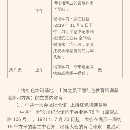
博物馆事业的发展作出
了贡献；
下午
现场学习：滨江栈桥
-2019 年 11 月 2 日下
午，习近平总书记来到
杨浦滨江公共 空间杨
树浦水厂滨江段，沿滨
江栈桥考察黄浦江两岸
风貌；
结束学习—专车送至高
第 5 天
上午
无
铁站或机场—返程；
上海红色培训基地（上海党员干部红色教育培训基
地学习方案）的主要内容有：
1 、中共一大会址纪念馆 上海红色培训基地
中共“一大”会址纪念馆位于兴业路 76 号（原望志
路 106 号）， 1921 年 7 月 23 日起，大会在底层一间约
18 平方米的客堂中召开，出席大会的有毛泽东、董必武