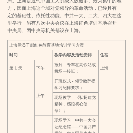
志。上海是近代中国工人阶级人数最多、最为集中的地
方，因而上海这个城对党领导的革命活动，已经具有一
定的基础性、依托性功能。中共一大、二大、四大在这
里举行，另有八次中央会议在上海红色培训基地召开，
中央局、团中央等机关都设在上海。
上海党员干部红色教育基地培训学习方案
时间
教学内容及活动安排
住宿
报到—专车在高铁站或
第 1 天
下午
上海
机场—接班；
开班仪式 - 领导致辞提
学习纪律要求；
上午
现场教学：《弘扬建党
精神，感悟初心使
命》；
现场学习：中共一大会
址纪念馆——中国共产