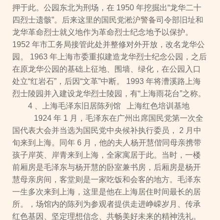
押于此。公园东北为刑场，在 1950 年挖掘出“龙华二十
四烈士遗骸”。后来这里的国民党淞沪警备司令部旧址和
龙华革命烈士就义地作为革命烈士纪念地予以保护。
1952 年市工务局接管此处并整修对外开放，改名龙华公
园。 1963 年上海市委重拟建造龙华烈士纪念公园，之后
在原龙华公园的基础上征地、围墙、绿化，在公园入口
处立“红岩石”，后因“文革”中断。 1993 年将漕溪路上海
烈士陵园并入建设龙华烈士陵园，有“上海雨花台”之称。
4 、上海毛泽东旧居陈列馆 上海红色培训基地
1924 年 1 月，毛泽东在广州出席国民党第一次全
国代表大会并当选为国民党中央候补执行委员， 2 月中
旬来到上海。同年 6 月，他的夫人杨开慧偕同母亲携带
孩子岸英、岸青来到上海，全家寓居于此。当时，一楼
前厢房是毛泽东与杨开慧的卧室兼书房，后厢房是杨开
慧母亲房间，客堂则是一家吃饭和会客的地方。毛泽东
一生多次来到上海，这里是他在上海居住时间最长的居
所。，场馆内的陈列为参观者提供走进峥嵘岁月、传承
红色基因、坚定理想信念、共畅美好未来的精神洗礼。