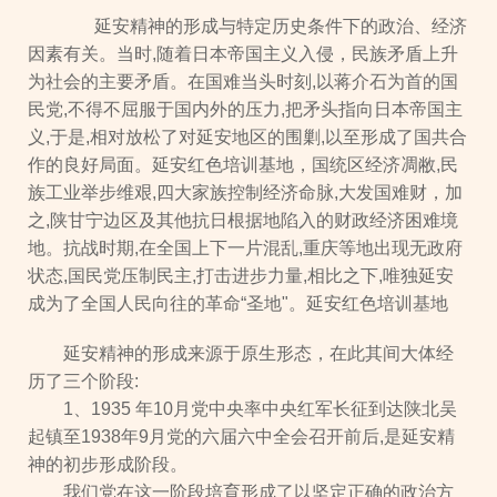
延安精神的形成与特定历史条件下的政治、经济
因素有关。当时,随着日本帝国主义入侵，民族矛盾上升
为社会的主要矛盾。在国难当头时刻,以蒋介石为首的国
民党,不得不屈服于国内外的压力,把矛头指向日本帝国主
义,于是,相对放松了对延安地区的围剿,以至形成了国共合
作的良好局面。延安红色培训基地，国统区经济凋敝,民
族工业举步维艰,四大家族控制经济命脉,大发国难财，加
之,陕甘宁边区及其他抗日根据地陷入的财政经济困难境
地。抗战时期,在全国上下一片混乱,重庆等地出现无政府
状态,国民党压制民主,打击进步力量,相比之下,唯独延安
成为了全国人民向往的革命“圣地"。延安红色培训基地
延安精神的形成来源于原生形态，在此其间大体经
历了三个阶段:
1、1935 年10月党中央率中央红军长征到达陕北吴
起镇至1938年9月党的六届六中全会召开前后,是延安精
神的初步形成阶段。
我们党在这一阶段培育形成了以坚定正确的政治方