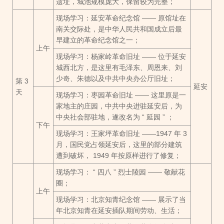
遗址，城池规模庞大，保留较为完整；
现场学习：延安革命纪念馆 —— 原馆址在
南关交际处，是中华人民共和国成立后最
早建立的革命纪念馆之一；
上午
现场学习：杨家岭革命旧址 —— 位于延安
城西北方，是这里有毛泽东、周恩来、刘
少奇、朱德以及中共中央办公厅旧址；
第 3
延安
天
现场学习：枣园革命旧址 —— 这里原是一
家地主的庄园，中共中央进驻延安后，为
中央社会部驻地，遂改名为 “ 延园 ” ；
下午
现场学习：王家坪革命旧址 ——1947 年 3
月，国民党占领延安后，这里的部分建筑
遭到破坏， 1949 年按原样进行了修复；
现场学习： “ 四八 ” 烈士陵园 —— 敬献花
圈；
上午
现场学习：北京知青纪念馆 —— 展示了当
年北京知青在延安插队期间劳动、生活；