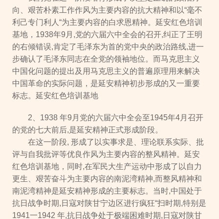
向、艰苦朴素工作作风为主要内容的抗大精神和以“毫不
利己专门利人“为主要内容的白求恩精神。延安红色培训
基地，1938年9月,党的六届六中全会的召开,纠正了王明
的右倾错误,肯定了毛泽东为首的党中央的政治路线,进一
步确认了毛泽东同志在全党的领袖地位。而马克思主义
中国化问题的提出及用马克思主义的普遍原理用来解决
中国革命的实际问题，是延安精神初步形成的又一重要
标志。延安红色培训基地
2、1938 年9月党的六届六中全会至1945年4月召开
的党的七大前后,是延安精神正式形成阶段。
在这一阶段, 形成了以实事求是、理论联系实际、批
评与自我批评等优良作风为主要内容的整风精神。延安
红色培训基地，同时,在军民大生产运动中形成了以自力
更生、艰苦奋斗为主要内容的南泥湾精神,而整风精神和
南泥湾精神是延安精神形成的主要标志。当时,中国处于
抗日战争时期,日寇对陕甘宁边区进行疯狂“扫时期,特别是
1941一1942 年,抗日战争处于极端困难时期,日寇对陕甘