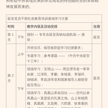
和长征中所表现出来的举世闻名的特别能吃苦的革命精
神发展而来的。
延安党员干部红色教育培训基地学习方案
时间
教学内容及活动安排
住宿
第 1
报到 — 专车在延安高铁站或机场 — 接
下午
延安
天
班；
开班仪式 - 领导致辞提学习纪律要求；
上午
专题学习：参考课题 —— 《中共中央延安
十三年》；
现场学习：宝塔山 —— 周总理等老一辈革
命家，江泽民、李鹏、朱镕基、李瑞环、
第 2
延安
胡锦涛、李岚清等党和国家领导人都曾登
天
临宝塔山；
下午
现场学习：凤凰山革命旧址 —— 历代以来
凤凰山一直是驻兵扎寨之地。山上有镇西
楼、凤凰阁、文昌阁、六郎寨、狄青寨的