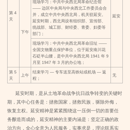
现场学习：中共中央西北局革命纪念馆
—— 边区中央局与中央西北工作委员会合
第 4
并，成立中共中央西北局，机关驻延安。
延安
天
延安时期，西北局设有组织部、宣传部、
统战部、城工部、财经委、青委、妇委等
下午
部门；
现场学习：中共中央西北局革命旧址 ——
全国文物重点保护单位，位于延安南川花
石砭半山腰，是中共中央西北局 1941 年 9
月至 1947 年 3 月的办公地；
第 5
结束学习 — 专车送至高铁站或机场 — 返
上午
无
天
程；
延安时期，是从土地革命战争抗日战争转变的关键时
期，其中心任务是：拯救国家，拯救民族，驱除外侮，
恢复主权。延安精神是紧紧围绕这一压倒一切的首要任
务酿造而成的，延安精神的主要内涵是：坚定正确的政
治方向，全心全意为人民服务，实事求是，理论联系实