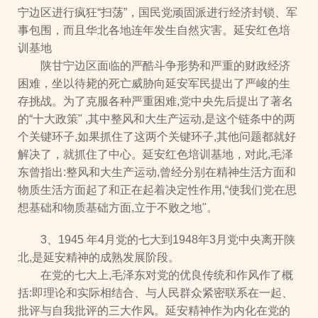
宁边区进行疯狂“扫荡”，国民党顽固派进行经济封锁、军
事包围，而且华北各地连年发生自然灾害。延安红色培
训基地
陕甘宁边区面临的严酷斗争形势和严重的财政经济
困难，坐以待毙的死亡威胁向延安军民提出了严峻的生
存挑战。为了克服各种严重困难,党中央先后提出了著名
的“十大政策" ,其中整风和大生产运动,是这个链条中的两
个关键环子,如果抓住了这两个关键环子,其他问题都就好
解决了，就抓住了中心。延安红色培训基地，对此,毛泽
东曾指出:整风和大生产运动,曾经分别在精神生活方面和
物质生活方面起了和正在起着决定性作用,“使我们党在思
想基础和物质基础方面,立于不败之地"。
3、1945 年4月党的七大到1948年3月党中央离开陕
北,是延安精神的成熟发展阶段。
在党的七大上,毛泽东对党的优良传统和作风作了概
括:即理论和实际相结合、与人民群众紧密联系在一起、
批评与自我批评的三大作风。延安精神作为内化在党的