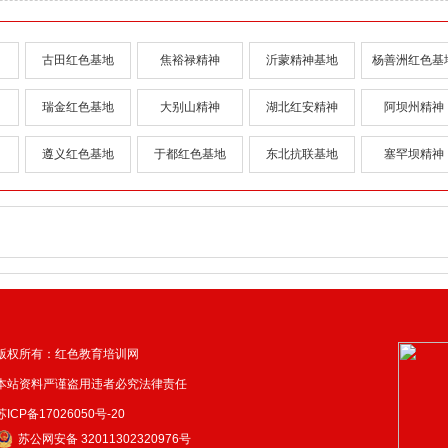
古田红色基地
焦裕禄精神
沂蒙精神基地
杨善洲红色基
瑞金红色基地
大别山精神
湖北红安精神
阿坝州精神
遵义红色基地
于都红色基地
东北抗联基地
塞罕坝精神
版权所有：红色教育培训网
本站资料严谨盗用违者必究法律责任
苏ICP备17026050号-20
苏公网安备 32011302320976号