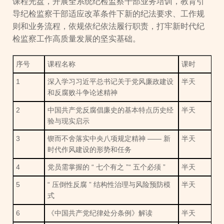
课程光盘，开展全系统纪检监察干部业务培训，教育引
导纪检监察干部适应改革条件下新的纪法要求、工作规
则和业务流程，依规依纪依法履行职责，打牢新时代纪
检监察工作高质量发展的坚实基础。
序号
课程名称
课时
1
深入学习习近平总书记关于党风廉政建设
半天
和反腐败斗争论述精神
2
中国共产党反腐倡廉史的基本特点历史经
半天
验与现实启示
3
锲而不舍落实中央八项规定精神 —— 新
半天
时代作风建设的形势和任务
4
党员需掌握的 “ 七个有之 ”“ 五个必须 ”
半天
5
“ 压倒性反腐 ” 结构性治理与风险预防模
半天
式
6
《中国共产党纪律处分条例》解读
半天