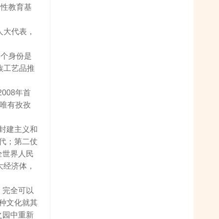
党性教育基
人大代表，
一个身份是
族工艺品推
008年首
，唯有孜孜
封建主义和
代；第二仗
全世界人民
大经济体，
。完全可以
种文化就其
之园中重新