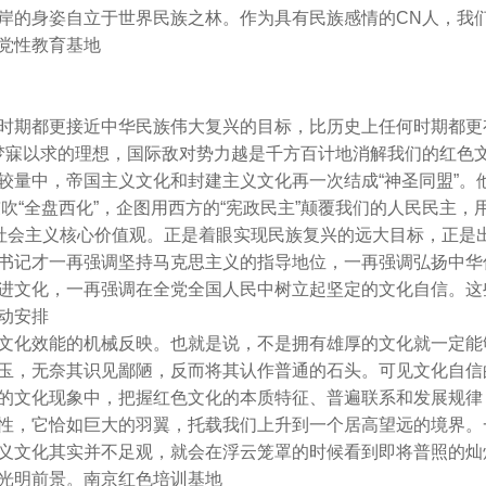
岸的身姿自立于世界民族之林。作为具有民族感情的CN人，我
党性教育基地
时期都更接近中华民族伟大复兴的目标，比历史上任何时期都更
梦寐以求的理想，国际敌对势力越是千方百计地消解我们的红色
较量中，帝国主义文化和封建主义文化再一次结成“神圣同盟”。
鼓吹“全盘西化”，企图用西方的“宪政民主”颠覆我们的人民民主，
的社会主义核心价值观。正是着眼实现民族复兴的远大目标，正是
书记才一再强调坚持马克思主义的指导地位，一再强调弘扬中华
进文化，一再强调在全党全国人民中树立起坚定的文化自信。这
动安排
文化效能的机械反映。也就是说，不是拥有雄厚的文化就一定能
玉，无奈其识见鄙陋，反而将其认作普通的石头。可见文化自信
的文化现象中，把握红色文化的本质特征、普遍联系和发展规律
性，它恰如巨大的羽翼，托载我们上升到一个居高望远的境界。
义文化其实并不足观，就会在浮云笼罩的时候看到即将普照的灿
光明前景。南京红色培训基地