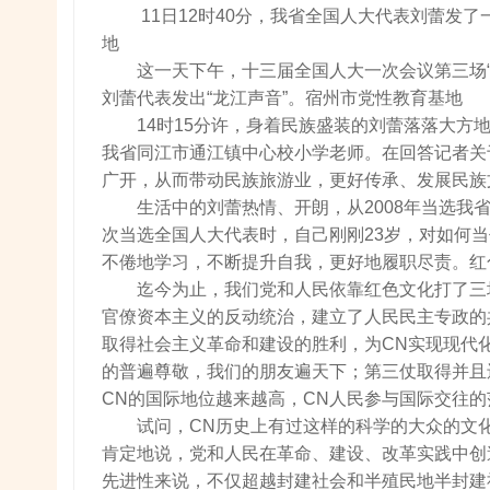
11日12时40分，我省全国人大代表刘蕾发
地
这一天下午，十三届全国人大一次会议第三场
刘蕾代表发出“龙江声音”。宿州市党性教育基地
14时15分许，身着民族盛装的刘蕾落落大
我省同江市通江镇中心校小学老师。在回答记者关
广开，从而带动民族旅游业，更好传承、发展民族
生活中的刘蕾热情、开朗，从2008年当选我省
次当选全国人大代表时，自己刚刚23岁，对如何
不倦地学习，不断提升自我，更好地履职尽责。红
迄今为止，我们党和人民依靠红色文化打了三
官僚资本主义的反动统治，建立了人民民主专政的
取得社会主义革命和建设的胜利，为CN实现现代
的普遍尊敬，我们的朋友遍天下；第三仗取得并且
CN的国际地位越来越高，CN人民参与国际交往
试问，CN历史上有过这样的科学的大众的文
肯定地说，党和人民在革命、建设、改革实践中创
先进性来说，不仅超越封建社会和半殖民地半封建