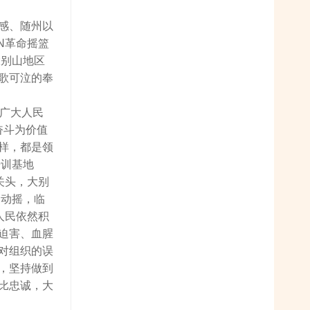
感、随州以
N革命摇篮
大别山地区
歌可泣的奉
领广大人民
奋斗为价值
样，都是领
培训基地
关头，大别
不动摇，临
人民依然积
迫害、血腥
对组织的误
，坚持做到
比忠诚，大