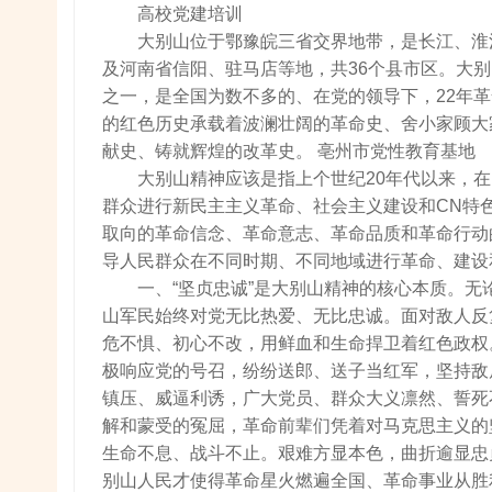
高校党建培训
大别山位于鄂豫皖三省交界地带，是长江、淮
及河南省信阳、驻马店等地，共36个县市区。大
之一，是全国为数不多的、在党的领导下，22年
的红色历史承载着波澜壮阔的革命史、舍小家顾大
献史、铸就辉煌的改革史。 亳州市党性教育基地
大别山精神应该是指上个世纪20年代以来，
群众进行新民主主义革命、社会主义建设和CN特
取向的革命信念、革命意志、革命品质和革命行动
导人民群众在不同时期、不同地域进行革命、建设
一、“坚贞忠诚”是大别山精神的核心本质。
山军民始终对党无比热爱、无比忠诚。面对敌人反复
危不惧、初心不改，用鲜血和生命捍卫着红色政权
极响应党的号召，纷纷送郎、送子当红军，坚持敌
镇压、威逼利诱，广大党员、群众大义凛然、誓死
解和蒙受的冤屈，革命前辈们凭着对马克思主义的
生命不息、战斗不止。艰难方显本色，曲折逾显忠
别山人民才使得革命星火燃遍全国、革命事业从胜