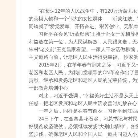
“在长达12年的人民战争中，有120万沂蒙
的英模人物和一个伟大的女性群体——沂蒙红嫂。
同铸就了“爱党爱军、开拓奋进、艰苦创业、无私奉
习近平在会见“沂蒙母亲”王换于孙女于爱梅
利益放在第一位，为人民谋解放，人民跟党走，无
朱村“老支前”王克昌家看望。一家人干农活做柳编
主义道路向前，让老区人民生活得更幸福。 沙家
2015年2月，在羊年春节到来之际，习近平
老区和老区人民，为我们党领导的CN革命作出了
贡献，继承和发扬老区和老区人民的光荣传统，为
干部教育培训中心
对此，习近平强调，“幸福美好生活不是从天
任感，把老区发展和老区人民生活改善时刻放在心
一年之后，同样是在春节前夕，习近平到江西
24日下午，在金寨县花石乡，习总书记与村民
好脱贫攻坚硬仗，必须继续发扬“大别山精神”，
坚步伐，确保老区人民和全国人民一道共同迈入小