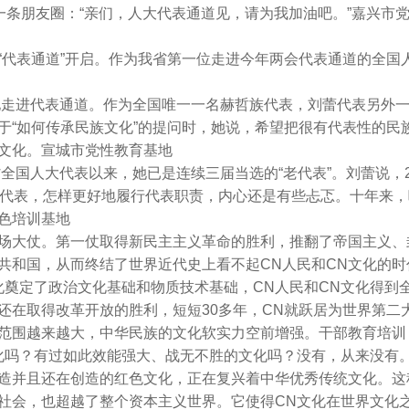
了一条朋友圈：“亲们，人大代表通道见，请为我加油吧。”嘉兴市
“代表通道”开启。作为我省第一位走进今年两会代表通道的全国
方地走进代表通道。作为全国唯一一名赫哲族代表，刘蕾代表另外
于“如何传承民族文化”的提问时，她说，希望把很有代表性的民
文化。宣城市党性教育基地
全国人大代表以来，她已是连续三届当选的“老代表”。刘蕾说，2
当代表，怎样更好地履行代表职责，内心还是有些忐忑。十年来
色培训基地
场大仗。第一仗取得新民主主义革命的胜利，推翻了帝国主义、
共和国，从而终结了世界近代史上看不起CN人民和CN文化的时
化奠定了政治文化基础和物质技术基础，CN人民和CN文化得到
还在取得改革开放的胜利，短短30多年，CN就跃居为世界第二
的范围越来越大，中华民族的文化软实力空前增强。干部教育培训
化吗？有过如此效能强大、战无不胜的文化吗？没有，从来没有
造并且还在创造的红色文化，正在复兴着中华优秀传统文化。这
社会，也超越了整个资本主义世界。它使得CN文化在世界文化