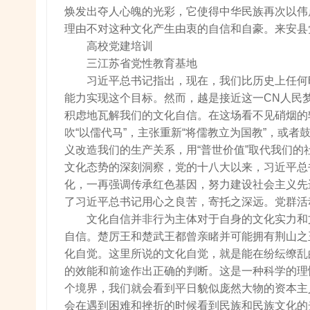
焕发出夺人心魄的光彩，它使得中华民族再次以伟
理由不对这种文化产生由衷的自信和自豪。来安县
高校党建培训
三江苏省党性教育基地
习近平总书记指出，现在，我们比历史上任何
能力实现这个目标。然而，越是接近这一CN人民
积虑地瓦解我们的文化自信。在这场看不见硝烟的
吹“以儒代马”，主张重新“将儒教立为国教”，或者
义改造我们的生产关系，用“普世价值”取代我们
文化态势的深刻洞察，党的十八大以来，习近平总
化，一再强调传承红色基因，努力建设社会主义先
了习近平总书记用心之良苦，寄托之深远。党群活
文化自信并非行为主体对于自身的文化实力和
自信。楚厉王和楚武王都曾亲睹并可能拥有荆山之
化自觉。这里所说的文化自觉，就是能在纷纭缭乱
的效能和前途作出正确的判断。这是一种科学的理
个境界，我们就会看到平日貌似庞然大物的资本主
会在遇到困难和挫折的时候看到民族和民族文化的