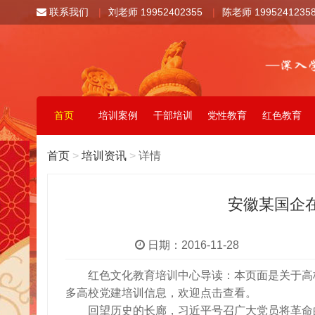
联系我们
|
刘老师 19952402355
|
陈老师 1995241235
首页
培训案例
干部培训
党性教育
红色教育
首页
>
培训资讯
>
详情
安徽某国企
日期：2016-11-28
红色文化教育培训中心导读：本页面是关于高
多高校党建培训信息，欢迎点击查看。
回望历史的长廊，习近平号召广大党员将革命