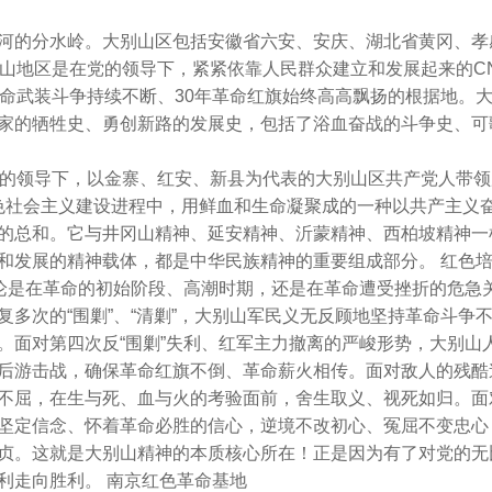
河的分水岭。大别山区包括安徽省六安、安庆、湖北省黄冈、孝
别山地区是在党的领导下，紧紧依靠人民群众建立和发展起来的C
革命武装斗争持续不断、30年革命红旗始终高高飘扬的根据地。
家的牺牲史、勇创新路的发展史，包括了浴血奋战的斗争史、可
在的领导下，以金寨、红安、新县为代表的大别山区共产党人带
色社会主义建设进程中，用鲜血和生命凝聚成的一种以共产主义
的总和。它与井冈山精神、延安精神、沂蒙精神、西柏坡精神一
和发展的精神载体，都是中华民族精神的重要组成部分。 红色
无论是在革命的初始阶段、高潮时期，还是在革命遭受挫折的危急
多次的“围剿”、“清剿”，大别山军民义无反顾地坚持革命斗争
。面对第四次反“围剿”失利、红军主力撤离的严峻形势，大别山
后游击战，确保革命红旗不倒、革命薪火相传。面对敌人的残酷
不屈，在生与死、血与火的考验面前，舍生取义、视死如归。面
坚定信念、怀着革命必胜的信心，逆境不改初心、冤屈不变忠心
贞。这就是大别山精神的本质核心所在！正是因为有了对党的无
利走向胜利。 南京红色革命基地