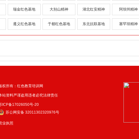
瑞金红色基地
大别山精神
湖北红安精神
阿坝州精神
遵义红色基地
于都红色基地
东北抗联基地
塞罕坝精神
版权所有：红色教育培训网
本站资料严谨盗用违者必究法律责任
苏ICP备17026050号-20
苏公网安备 32011302320976号
营业执照