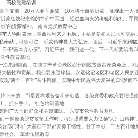
高校党建培训
儿女拥军支前，20万人参军参战，10万将士血洒沂蒙，涌现出一大
”沂蒙红嫂纪念馆的简介中写道，经过血与火的考验和洗礼，军
献”的沂蒙精神。 南京党员教育中心
等模范人物时表示，革命胜利来之不易，主要是党和人民水乳交融
私奉献，可歌可泣，沂蒙精神要大力弘扬。随后，习近平来到临
，日子“基本奔小康”。习近平说，我们这一代、下一代都要沿着C
浜党性教育基地
又一次来到陕西，在陕甘宁革命老区召开的脱贫致富座谈会上，习
重大牺牲和贡献。我们要永远珍惜、永远铭记老区和老区人民的
实现“两个一百年”奋斗目标、实现中华民族伟大复兴的CN梦而
上掉下来的，而是要靠艰苦奋斗来创造。各级党委和政府要增强
上、抓在手上。 红色培训基地
慰问广大干部群众和驻赣部队。 六安市党性教育基地
们一起座谈脱贫攻坚工作时，特别强调要大力弘扬“大别山精神”
各级各部门和广大基层干部都要勇于牺牲、甘于奉献，千方百计地
康社会。 革命传统教育